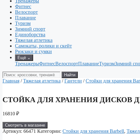
Тренажеры
Фитнес
Велоспорт
Плавание
Туризм
Зимний спорт
Единоборства
Тяжелая атлетика
Самокаты, ролики и скейт
Рюкзаки и сумки
Ещё
⌄
Тренажеры
Фитнес
Велоспорт
Плавание
Туризм
Зимний спо
Поиск
Найти
товаров
Главная
/
Тяжелая атлетика
/
Гантели
/
Стойки для хранения Bar
СТОЙКА ДЛЯ ХРАНЕНИЯ ДИСКОВ Д
16810
₽
Смотреть в магазине
Артикул:
66471
Категории:
Стойки для хранения Barbell
,
Тяжел