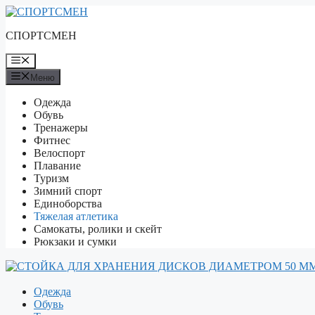
Перейти
к
СПОРТСМЕН
содержимому
Меню
Меню
Одежда
Обувь
Тренажеры
Фитнес
Велоспорт
Плавание
Туризм
Зимний спорт
Единоборства
Тяжелая атлетика
Самокаты, ролики и скейт
Рюкзаки и сумки
Одежда
Обувь