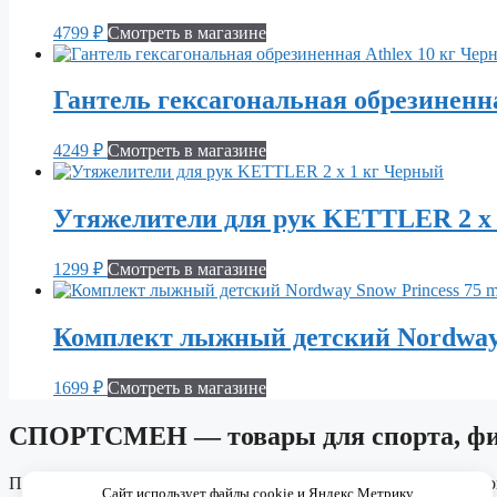
4799
₽
Смотреть в магазине
Гантель гексагональная обрезиненн
4249
₽
Смотреть в магазине
Утяжелители для рук KETTLER 2 х
1299
₽
Смотреть в магазине
Комплект лыжный детский Nordway 
1699
₽
Смотреть в магазине
СПОРТСМЕН — товары для спорта, фит
Подборки спортивной обуви, одежды, тренажёров и аксессуаро
Сайт использует файлы cookie и Яндекс Метрику