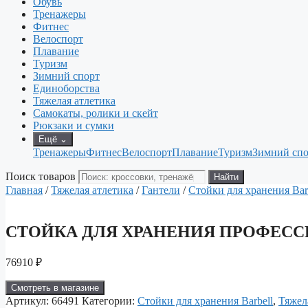
Обувь
Тренажеры
Фитнес
Велоспорт
Плавание
Туризм
Зимний спорт
Единоборства
Тяжелая атлетика
Самокаты, ролики и скейт
Рюкзаки и сумки
Ещё
⌄
Тренажеры
Фитнес
Велоспорт
Плавание
Туризм
Зимний спо
Поиск товаров
Найти
Главная
/
Тяжелая атлетика
/
Гантели
/
Стойки для хранения Bar
СТОЙКА ДЛЯ ХРАНЕНИЯ ПРОФЕССИ
76910
₽
Смотреть в магазине
Артикул:
66491
Категории:
Стойки для хранения Barbell
,
Тяжел