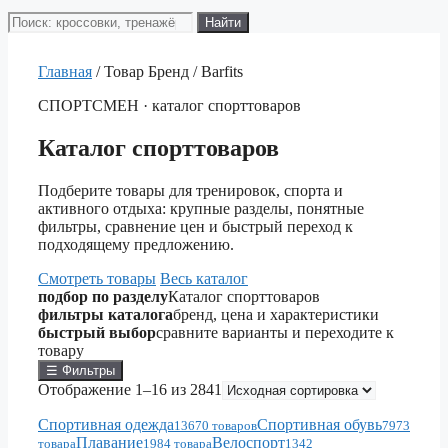
Поиск
Найти
товаров
Главная
/ Товар Бренд / Barfits
СПОРТСМЕН · каталог спорттоваров
Каталог спорттоваров
Подберите товары для тренировок, спорта и
активного отдыха: крупные разделы, понятные
фильтры, сравнение цен и быстрый переход к
подходящему предложению.
Смотреть товары
Весь каталог
подбор по разделу
Каталог спорттоваров
фильтры каталога
бренд, цена и характеристики
быстрый выбор
сравните варианты и переходите к
товару
☰
Фильтры
Отображение 1–16 из 2841
Спортивная одежда
Спортивная обувь
13670 товаров
7973
Плавание
Велоспорт
товара
1984 товара
1342