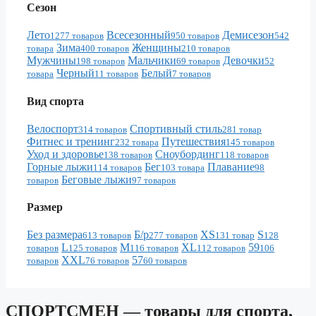
Сезон
Лето
Всесезонный
Демисезон
1277 товаров
950 товаров
542
Зима
Женщины
товара
400 товаров
210 товаров
Мужчины
Мальчики
Девочки
198 товаров
69 товаров
52
Черный
Белый
товара
11 товаров
7 товаров
Вид спорта
Велоспорт
Спортивный стиль
314 товаров
281 товар
Фитнес и тренинг
Путешествия
232 товара
145 товаров
Уход и здоровье
Сноубординг
138 товаров
118 товаров
Горные лыжи
Бег
Плавание
114 товаров
103 товара
98
Беговые лыжи
товаров
97 товаров
Размер
Без размера
Б/р
XS
S
613 товаров
277 товаров
131 товар
128
L
M
XL
59
товаров
125 товаров
116 товаров
112 товаров
106
XXL
57
товаров
76 товаров
60 товаров
СПОРТСМЕН — товары для спорта,