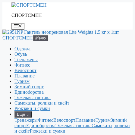
Перейти
к
СПОРТСМЕН
содержимому
Меню
СПОРТСМЕН
Меню
Одежда
Обувь
Тренажеры
Фитнес
Велоспорт
Плавание
Туризм
Зимний спорт
Единоборства
Тяжелая атлетика
Самокаты, ролики и скейт
Рюкзаки и сумки
Ещё
⌄
Тренажеры
Фитнес
Велоспорт
Плавание
Туризм
Зимний
спорт
Единоборства
Тяжелая атлетика
Самокаты, ролики
и скейт
Рюкзаки и сумки