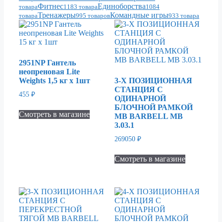
Фитнес
Единоборства
товара
1183 товара
1084
Тренажеры
Командные игры
товара
995 товаров
933 товара
2951NP Гантель
неопреновая Lite
Weights 1,5 кг x 1шт
3-Х ПОЗИЦИОННАЯ
СТАНЦИЯ С
455
₽
ОДИНАРНОЙ
БЛОЧНОЙ РАМКОЙ
Смотреть в магазине
MB BARBELL MB
3.03.1
269050
₽
Смотреть в магазине