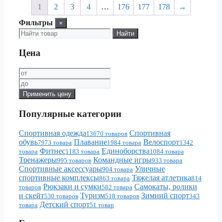
1
2
3
4
…
176
177
178
→
Фильтры
×
Найти
Цена
Применить цену
Популярные категории
Спортивная одежда
Спортивная
13670 товаров
обувь
Плавание
Велоспорт
7973 товара
1984 товара
1342
Фитнес
Единоборства
товара
1183 товара
1084 товара
Тренажеры
Командные игры
995 товаров
933 товара
Спортивные аксессуары
Уличные
904 товара
спортивные комплексы
Тяжелая атлетика
863 товара
814
Рюкзаки и сумки
Самокаты, ролики
товаров
582 товара
и скейт
Туризм
Зимний спорт
530 товаров
518 товаров
343
Детский спорт
товара
51 товар