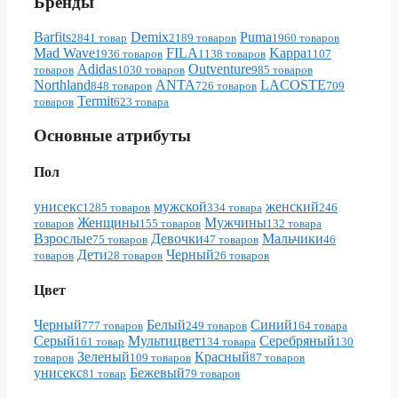
Бренды
Barfits
Demix
Puma
2841 товар
2189 товаров
1960 товаров
Mad Wave
FILA
Kappa
1936 товаров
1138 товаров
1107
Adidas
Outventure
товаров
1030 товаров
985 товаров
Northland
ANTA
LACOSTE
848 товаров
726 товаров
709
Termit
товаров
623 товара
Основные атрибуты
Пол
унисекс
мужской
женский
1285 товаров
334 товара
246
Женщины
Мужчины
товаров
155 товаров
132 товара
Взрослые
Девочки
Мальчики
75 товаров
47 товаров
46
Дети
Черный
товаров
28 товаров
26 товаров
Цвет
Черный
Белый
Синий
777 товаров
249 товаров
164 товара
Серый
Мультицвет
Серебряный
161 товар
134 товара
130
Зеленый
Красный
товаров
109 товаров
87 товаров
унисекс
Бежевый
81 товар
79 товаров