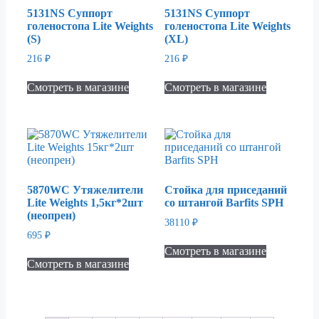
5131NS Суппорт
5131NS Суппорт
голеностопа Lite Weights
голеностопа Lite Weights
(S)
(XL)
216
₽
216
₽
Смотреть в магазине
Смотреть в магазине
5870WC Утяжелители
Cтойка для приседаний
Lite Weights 1,5кг*2шт
со штангой Barfits SPH
(неопрен)
38110
₽
695
₽
Смотреть в магазине
Смотреть в магазине