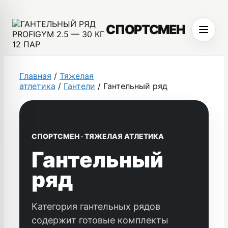
Перейти
к
СПОРТСМЕН
содержимому
Меню
Главная
/
Тяжелая
атлетика
/
Гантели
/ Гантельный ряд
СПОРТСМЕН · ТЯЖЕЛАЯ АТЛЕТИКА
Гантельный
ряд
Категория гантельных рядов
содержит готовые комплекты