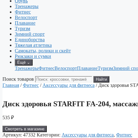
Обувь
Тренажеры
Фитнес
Велоспорт
Плавание
Туризм
Зимний спорт
Единоборства
Тяжелая атлетика
Самокаты, ролики и скейт
Рюкзаки и сумки
Ещё
⌄
Тренажеры
Фитнес
Велоспорт
Плавание
Туризм
Зимний спо
Поиск товаров
Найти
Главная
/
Фитнес
/
Аксессуары для фитнеса
/ Диск здоровья ST
Диск здоровья STARFIT FA-204, массаж
535
₽
Смотреть в магазине
Артикул:
47332
Категории:
Аксессуары для фитнеса
,
Фитнес