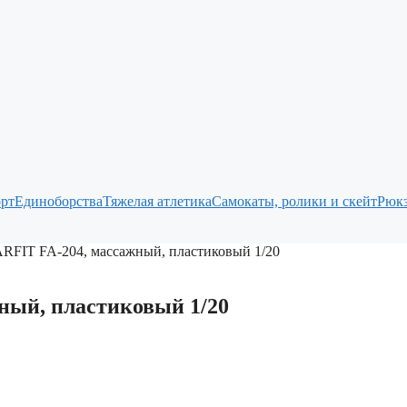
рт
Единоборства
Тяжелая атлетика
Самокаты, ролики и скейт
Рюкз
ARFIT FA-204, массажный, пластиковый 1/20
ный, пластиковый 1/20