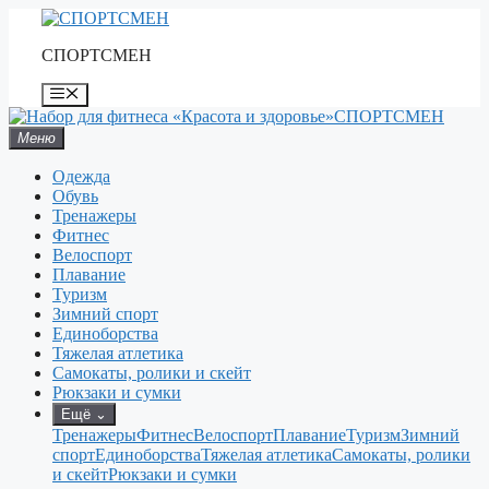
Перейти
к
СПОРТСМЕН
содержимому
Меню
СПОРТСМЕН
Меню
Одежда
Обувь
Тренажеры
Фитнес
Велоспорт
Плавание
Туризм
Зимний спорт
Единоборства
Тяжелая атлетика
Самокаты, ролики и скейт
Рюкзаки и сумки
Ещё
⌄
Тренажеры
Фитнес
Велоспорт
Плавание
Туризм
Зимний
спорт
Единоборства
Тяжелая атлетика
Самокаты, ролики
и скейт
Рюкзаки и сумки