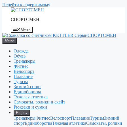
Перейти к содержимому
СПОРТСМЕН
Меню
СПОРТСМЕН
Меню
Одежда
Обувь
Тренажеры
Фитнес
Велоспорт
Плавание
Туризм
Зимний спорт
Единоборства
Тяжелая атлетика
Самокаты, ролики и скейт
Рюкзаки и сумки
Ещё
⌄
Тренажеры
Фитнес
Велоспорт
Плавание
Туризм
Зимний
спорт
Единоборства
Тяжелая атлетика
Самокаты, ролики