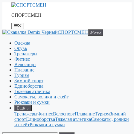
Перейти
к
СПОРТСМЕН
содержимому
Меню
СПОРТСМЕН
Меню
Одежда
Обувь
Тренажеры
Фитнес
Велоспорт
Плавание
Туризм
Зимний спорт
Единоборства
Тяжелая атлетика
Самокаты, ролики и скейт
Рюкзаки и сумки
Ещё
⌄
Тренажеры
Фитнес
Велоспорт
Плавание
Туризм
Зимний
спорт
Единоборства
Тяжелая атлетика
Самокаты, ролики
и скейт
Рюкзаки и сумки