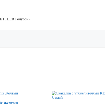
м KETTLER Голубой»
ix Желтый