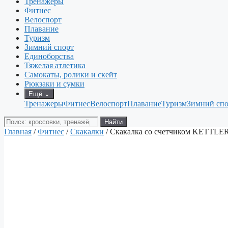
Тренажеры
Фитнес
Велоспорт
Плавание
Туризм
Зимний спорт
Единоборства
Тяжелая атлетика
Самокаты, ролики и скейт
Рюкзаки и сумки
Ещё
⌄
Тренажеры
Фитнес
Велоспорт
Плавание
Туризм
Зимний спо
Поиск
Найти
товаров
Главная
/
Фитнес
/
Скакалки
/ Скакалка со счетчиком KETTLE