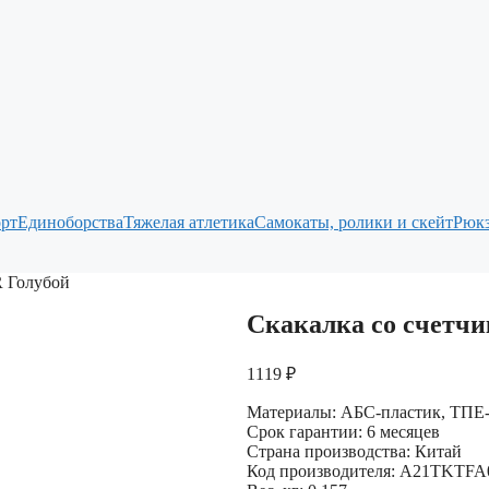
рт
Единоборства
Тяжелая атлетика
Самокаты, ролики и скейт
Рюкз
R Голубой
Скакалка со счетч
1119
₽
Материалы: АБС-пластик, ТПЕ-
Срок гарантии: 6 месяцев
Страна производства: Китай
Код производителя: A21TKTFA