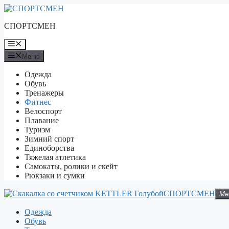
Перейти
к
СПОРТСМЕН
содержимому
Меню
Меню
Одежда
Обувь
Тренажеры
Фитнес
Велоспорт
Плавание
Туризм
Зимний спорт
Единоборства
Тяжелая атлетика
Самокаты, ролики и скейт
Рюкзаки и сумки
СПОРТСМЕН
Ме
Одежда
Обувь