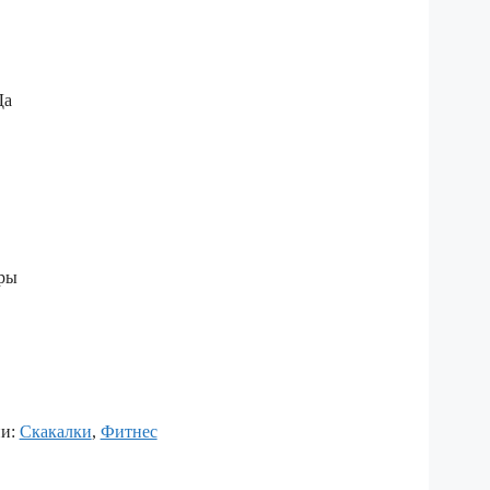
Да
ары
ии:
Скакалки
,
Фитнес