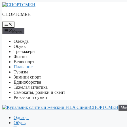
Перейти
к
СПОРТСМЕН
содержимому
Меню
Меню
Одежда
Обувь
Тренажеры
Фитнес
Велоспорт
Плавание
Туризм
Зимний спорт
Единоборства
Тяжелая атлетика
Самокаты, ролики и скейт
Рюкзаки и сумки
СПОРТСМЕН
Ме
Одежда
Обувь