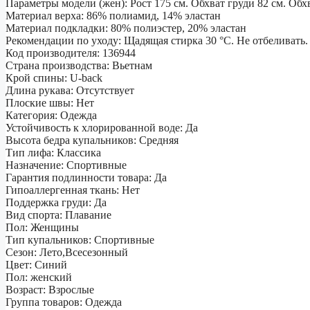
Параметры модели (жен): Рост 175 см. Обхват груди 82 см. Обхв
Материал верха: 86% полиамид, 14% эластан
Материал подкладки: 80% полиэстер, 20% эластан
Рекомендации по уходу: Щадящая стирка 30 °C. Не отбеливать
Код производителя: 136944
Страна производства: Вьетнам
Крой спины: U-back
Длина рукава: Отсутствует
Плоские швы: Нет
Категория: Одежда
Устойчивость к хлорированной воде: Да
Высота бедра купальников: Средняя
Тип лифа​: Классика
Назначение: Спортивные
Гарантия подлинности товара: Да
Гипоаллергенная ткань: Нет
Поддержка груди: Да
Вид спорта: Плавание
Пол: Женщины
Тип купальников: Спортивные
Сезон: Лето,Всесезонный
Цвет: Синий
Пол: женский
Возраст: Взрослые
Группа товаров: Одежда