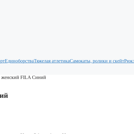
рт
Единоборства
Тяжелая атлетика
Самокаты, ролики и скейт
Рюкз
й женский FILA Синий
ний