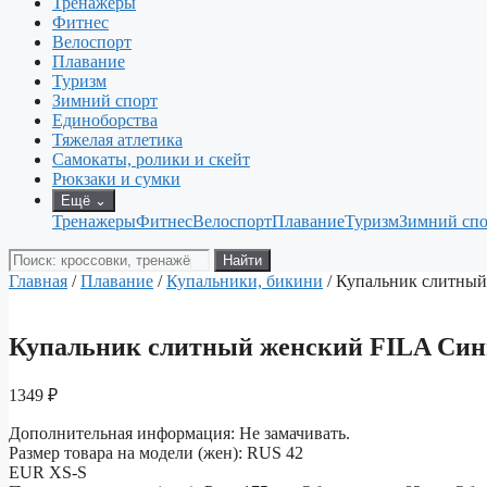
Тренажеры
Фитнес
Велоспорт
Плавание
Туризм
Зимний спорт
Единоборства
Тяжелая атлетика
Самокаты, ролики и скейт
Рюкзаки и сумки
Ещё
⌄
Тренажеры
Фитнес
Велоспорт
Плавание
Туризм
Зимний спо
Поиск
Найти
товаров
Главная
/
Плавание
/
Купальники, бикини
/ Купальник слитны
Купальник слитный женский FILA Си
1349
₽
Дополнительная информация: Не замачивать.
Размер товара на модели (жен): RUS 42
EUR XS-S