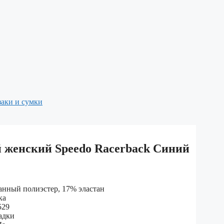
аки и сумки
 женский Speedo Racerback Синий
анный полиэстер, 17% эластан
ка
529
адки