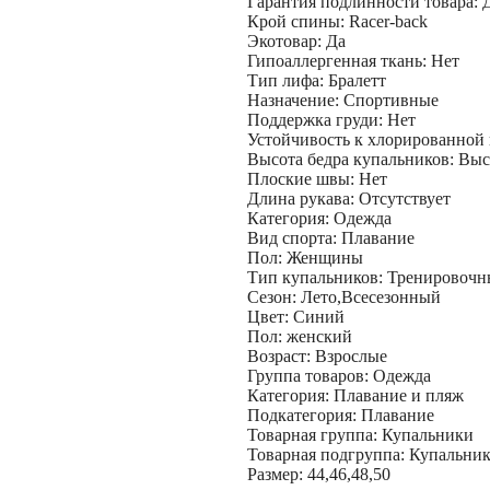
Гарантия подлинности товара: 
Крой спины: Racer-back
Экотовар: Да
Гипоаллергенная ткань: Нет
Тип лифа​: Бралетт
Назначение: Спортивные
Поддержка груди: Нет
Устойчивость к хлорированной 
Высота бедра купальников: Выс
Плоские швы: Нет
Длина рукава: Отсутствует
Категория: Одежда
Вид спорта: Плавание
Пол: Женщины
Тип купальников: Тренировочн
Сезон: Лето,Всесезонный
Цвет: Синий
Пол: женский
Возраст: Взрослые
Группа товаров: Одежда
Категория: Плавание и пляж
Подкатегория: Плавание
Товарная группа: Купальники
Товарная подгруппа: Купальни
Размер: 44,46,48,50