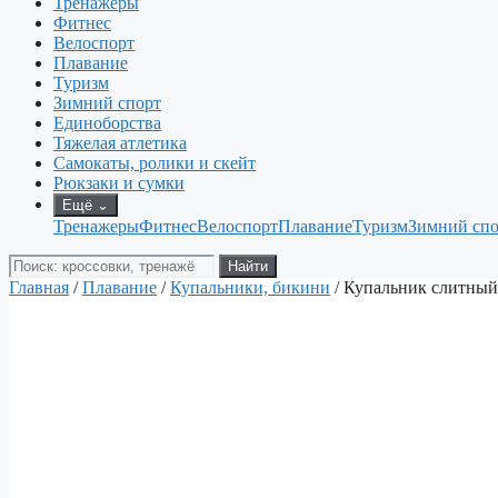
Тренажеры
Фитнес
Велоспорт
Плавание
Туризм
Зимний спорт
Единоборства
Тяжелая атлетика
Самокаты, ролики и скейт
Рюкзаки и сумки
Ещё
⌄
Тренажеры
Фитнес
Велоспорт
Плавание
Туризм
Зимний спо
Поиск
Найти
товаров
Главная
/
Плавание
/
Купальники, бикини
/ Купальник слитный