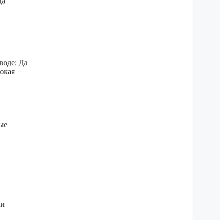
Да
воде: Да
окая
ые
ки