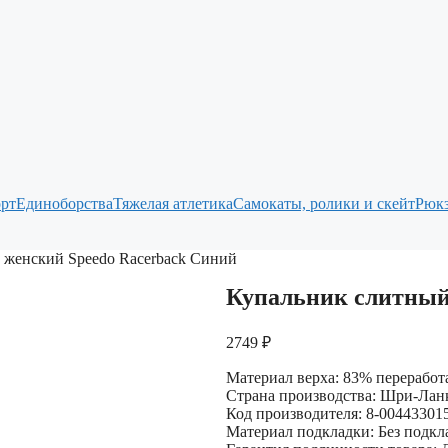
рт
Единоборства
Тяжелая атлетика
Самокаты, ролики и скейт
Рюкз
 женский Speedo Racerback Синий
Купальник слитный
2749
₽
Материал верха: 83% переработ
Страна производства: Шри-Лан
Код производителя: 8-00443301
Материал подкладки: Без подкл