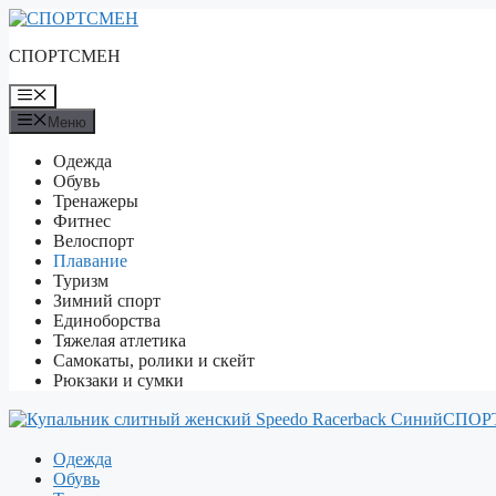
Перейти
к
СПОРТСМЕН
содержимому
Меню
Меню
Одежда
Обувь
Тренажеры
Фитнес
Велоспорт
Плавание
Туризм
Зимний спорт
Единоборства
Тяжелая атлетика
Самокаты, ролики и скейт
Рюкзаки и сумки
СПОР
Одежда
Обувь