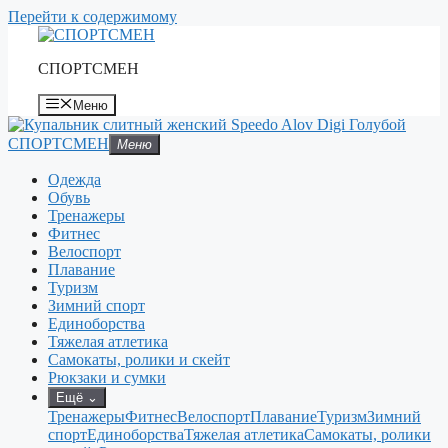
Перейти к содержимому
СПОРТСМЕН
Меню
СПОРТСМЕН
Меню
Одежда
Обувь
Тренажеры
Фитнес
Велоспорт
Плавание
Туризм
Зимний спорт
Единоборства
Тяжелая атлетика
Самокаты, ролики и скейт
Рюкзаки и сумки
Ещё
⌄
Тренажеры
Фитнес
Велоспорт
Плавание
Туризм
Зимний
спорт
Единоборства
Тяжелая атлетика
Самокаты, ролики