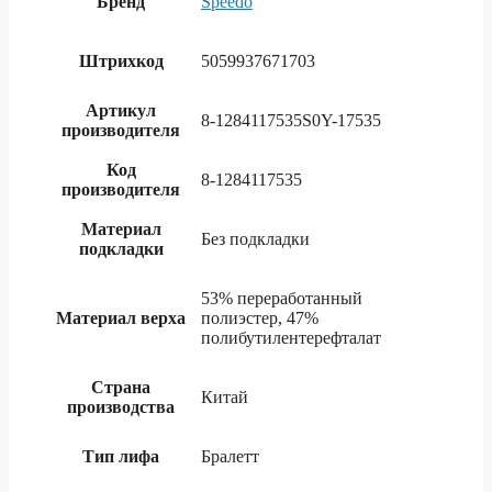
Бренд
Speedo
Штрихкод
5059937671703
Артикул
8-1284117535S0Y-17535
производителя
Код
8-1284117535
производителя
Материал
Без подкладки
подкладки
53% переработанный
Материал верха
полиэстер, 47%
полибутилентерефталат
Страна
Китай
производства
Тип лифа​
Бралетт