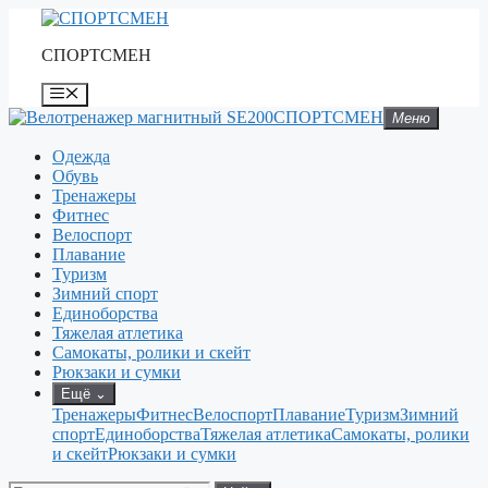
Перейти
к
СПОРТСМЕН
содержимому
Меню
СПОРТСМЕН
Меню
Одежда
Обувь
Тренажеры
Фитнес
Велоспорт
Плавание
Туризм
Зимний спорт
Единоборства
Тяжелая атлетика
Самокаты, ролики и скейт
Рюкзаки и сумки
Ещё
⌄
Тренажеры
Фитнес
Велоспорт
Плавание
Туризм
Зимний
спорт
Единоборства
Тяжелая атлетика
Самокаты, ролики
и скейт
Рюкзаки и сумки