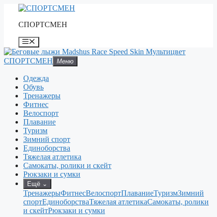
Перейти
к
СПОРТСМЕН
содержимому
Меню
СПОРТСМЕН
Меню
Одежда
Обувь
Тренажеры
Фитнес
Велоспорт
Плавание
Туризм
Зимний спорт
Единоборства
Тяжелая атлетика
Самокаты, ролики и скейт
Рюкзаки и сумки
Ещё
⌄
Тренажеры
Фитнес
Велоспорт
Плавание
Туризм
Зимний
спорт
Единоборства
Тяжелая атлетика
Самокаты, ролики
и скейт
Рюкзаки и сумки