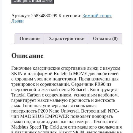
Смотреть в магазине
Артикул:
25834880299
Категории:
Зимний спорт
,
Лыжи
Описание
Характеристики
Отзывы (0)
Описание
Гоночные классические спортивные лыжи с камусом
SKIN и платформой Rottefella MOVE для любителей
с хорошим уровнем подготовки. Предназначены для
тренировок и соревнований. Сердечник PR90 из
сверхлегкой и жесткой пены Rohacell. Конструкция
Triaxial Carbon с сердечником, усиленным карбоном,
гарантирует максимальную прочность и жесткость
лыж. Гоночная универсальная скользящая
поверхность P200 Nano Universal. Встроенный NFС-
чип MADSHUS EMPOWER позволяет подбирать
лыжи под индивидуальные параметры. Технология
Madshus Speed Tip Cold для оптимального скольжения
в различных условиях. Камус SKIN, выполненный на