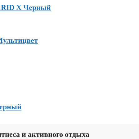
 GRID X Черный
 Мультицвет
Черный
неса и активного отдыха