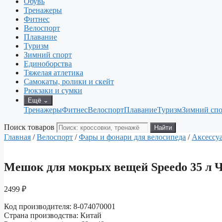
Обувь
Тренажеры
Фитнес
Велоспорт
Плавание
Туризм
Зимний спорт
Единоборства
Тяжелая атлетика
Самокаты, ролики и скейт
Рюкзаки и сумки
Ещё
⌄
Тренажеры
Фитнес
Велоспорт
Плавание
Туризм
Зимний спо
Поиск товаров
Найти
Главная
/
Велоспорт
/
Фары и фонари для велосипеда
/
Аксессу
Мешок для мокрых вещей Speedo 35 л 
2499
₽
Код производителя: 8-074070001
Страна производства: Китай