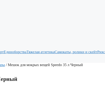
рт
Единоборства
Тяжелая атлетика
Самокаты, ролики и скейт
Рюкз
ары
/ Мешок для мокрых вещей Speedo 35 л Черный
Черный