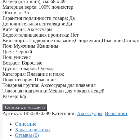
Размер (дл х шир), см: 68 х 49
Материал верха: 100% полиэстер
Объем, л: 35
Гарантия подлинности товара: Да
Дополнительная вентиляция: Да
Категория: Аксессуары
Водоотталкивающая пропитка: Нет
Вид спорта: Подводное плавание,Сноркелинг,Плавание,Синхр
Пол: Мужчины,Женщины
Цвет: Черный
Пол: унисекс
Возраст: Взрослые
Группа товаров: Одежда
Категория: Плавание и пляж
Подкатегория: Плавание
Товарная группа: Аксессуары для плавания
Товарная подгруппа: Мешки для мокрых вещей
Размер: Б/р
Смотреть в магазине
Артикул:
19502830299
Категории:
Аксессуары
,
Велоспорт
Описание
Характеристики
Отзывы (0)