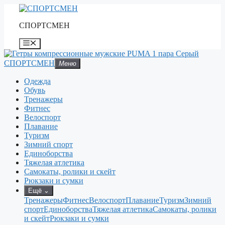
Перейти
к
СПОРТСМЕН
содержимому
Меню
СПОРТСМЕН
Меню
Одежда
Обувь
Тренажеры
Фитнес
Велоспорт
Плавание
Туризм
Зимний спорт
Единоборства
Тяжелая атлетика
Самокаты, ролики и скейт
Рюкзаки и сумки
Ещё
⌄
Тренажеры
Фитнес
Велоспорт
Плавание
Туризм
Зимний
спорт
Единоборства
Тяжелая атлетика
Самокаты, ролики
и скейт
Рюкзаки и сумки