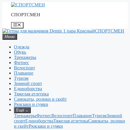
Перейти
к
СПОРТСМЕН
содержимому
Меню
СПОРТСМЕН
Меню
Одежда
Обувь
Тренажеры
Фитнес
Велоспорт
Плавание
Туризм
Зимний спорт
Единоборства
Тяжелая атлетика
Самокаты, ролики и скейт
Рюкзаки и сумки
Ещё
⌄
Тренажеры
Фитнес
Велоспорт
Плавание
Туризм
Зимний
спорт
Единоборства
Тяжелая атлетика
Самокаты, ролики
и скейт
Рюкзаки и сумки