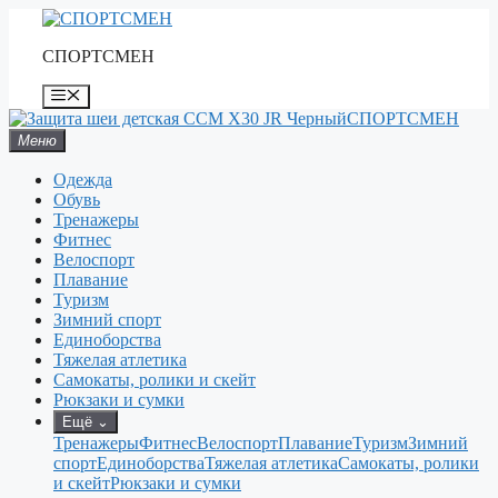
Перейти
к
СПОРТСМЕН
содержимому
Меню
СПОРТСМЕН
Меню
Одежда
Обувь
Тренажеры
Фитнес
Велоспорт
Плавание
Туризм
Зимний спорт
Единоборства
Тяжелая атлетика
Самокаты, ролики и скейт
Рюкзаки и сумки
Ещё
⌄
Тренажеры
Фитнес
Велоспорт
Плавание
Туризм
Зимний
спорт
Единоборства
Тяжелая атлетика
Самокаты, ролики
и скейт
Рюкзаки и сумки