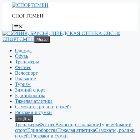
Перейти
к
СПОРТСМЕН
содержимому
Меню
СПОРТСМЕН
Меню
Одежда
Обувь
Тренажеры
Фитнес
Велоспорт
Плавание
Туризм
Зимний спорт
Единоборства
Тяжелая атлетика
Самокаты, ролики и скейт
Рюкзаки и сумки
Ещё
⌄
Тренажеры
Фитнес
Велоспорт
Плавание
Туризм
Зимний
спорт
Единоборства
Тяжелая атлетика
Самокаты, ролики
и скейт
Рюкзаки и сумки