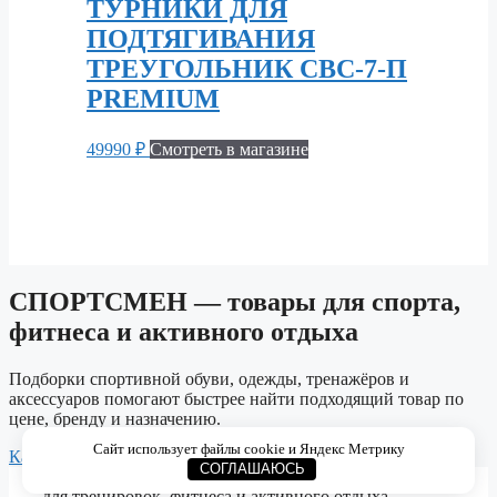
ТУРНИКИ ДЛЯ
ПОДТЯГИВАНИЯ
ТРЕУГОЛЬНИК СВС-7-П
PREMIUM
49990
₽
Смотреть в магазине
СПОРТСМЕН — товары для спорта,
фитнеса и активного отдыха
Подборки спортивной обуви, одежды, тренажёров и
аксессуаров помогают быстрее найти подходящий товар по
цене, бренду и назначению.
Сайт использует файлы cookie и Яндекс Метрику
Каталог
Спортивная обувь
Одежда для спорта
Тренажёры
СОГЛАШАЮСЬ
© 2026 СПОРТСМЕН. Каталог спортивных товаров
для тренировок, фитнеса и активного отдыха.