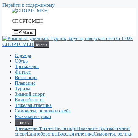
Перейти к содержимому
СПОРТСМЕН
Меню
СПОРТСМЕН
Меню
Одежда
Обувь
Тренажеры
Фитнес
Велоспорт
Плавание
Туризм
Зимний спорт
Единоборства
Тяжелая атлетика
Самокаты, ролики и скейт
Рюкзаки и сумки
Ещё
⌄
Тренажеры
Фитнес
Велоспорт
Плавание
Туризм
Зимний
спорт
Единоборства
Тяжелая атлетика
Самокаты, ролики