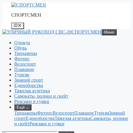
Перейти
к
СПОРТСМЕН
содержимому
Меню
СПОРТСМЕН
Меню
Одежда
Обувь
Тренажеры
Фитнес
Велоспорт
Плавание
Туризм
Зимний спорт
Единоборства
Тяжелая атлетика
Самокаты, ролики и скейт
Рюкзаки и сумки
Ещё
⌄
Тренажеры
Фитнес
Велоспорт
Плавание
Туризм
Зимний
спорт
Единоборства
Тяжелая атлетика
Самокаты, ролики
и скейт
Рюкзаки и сумки