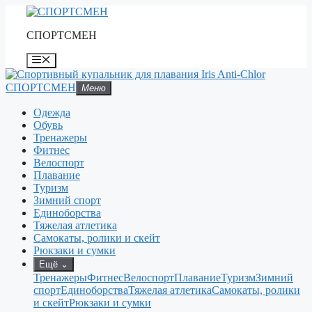
Перейти
к
СПОРТСМЕН
содержимому
Меню
СПОРТСМЕН
Меню
Одежда
Обувь
Тренажеры
Фитнес
Велоспорт
Плавание
Туризм
Зимний спорт
Единоборства
Тяжелая атлетика
Самокаты, ролики и скейт
Рюкзаки и сумки
Ещё
⌄
Тренажеры
Фитнес
Велоспорт
Плавание
Туризм
Зимний
спорт
Единоборства
Тяжелая атлетика
Самокаты, ролики
и скейт
Рюкзаки и сумки