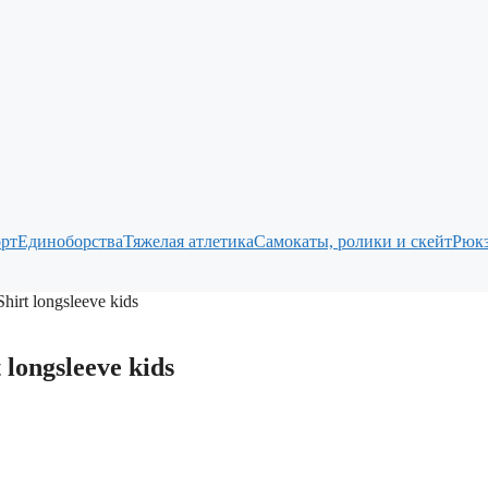
рт
Единоборства
Тяжелая атлетика
Самокаты, ролики и скейт
Рюкз
irt longsleeve kids
longsleeve kids