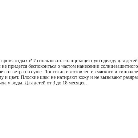
во время отдыха? Использовать солнцезащитную одежду для дет
ам не придется беспокоиться о частом нанесении солнцезащитног
т от ветра на суше. Лонгслив изготовлен из мягкого и гипоалле
рму и цвет. Плоские швы не натирают кожу и не вызывают раздр
а у воды. Для детей от 3 до 18 месяцев.