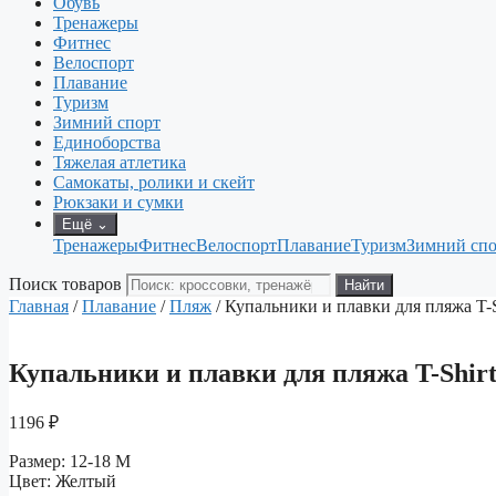
Обувь
Тренажеры
Фитнес
Велоспорт
Плавание
Туризм
Зимний спорт
Единоборства
Тяжелая атлетика
Самокаты, ролики и скейт
Рюкзаки и сумки
Ещё
⌄
Тренажеры
Фитнес
Велоспорт
Плавание
Туризм
Зимний спо
Поиск товаров
Найти
Главная
/
Плавание
/
Пляж
/ Купальники и плавки для пляжа T-Sh
Купальники и плавки для пляжа T-Shirt 
1196
₽
Размер: 12-18 M
Цвет: Желтый