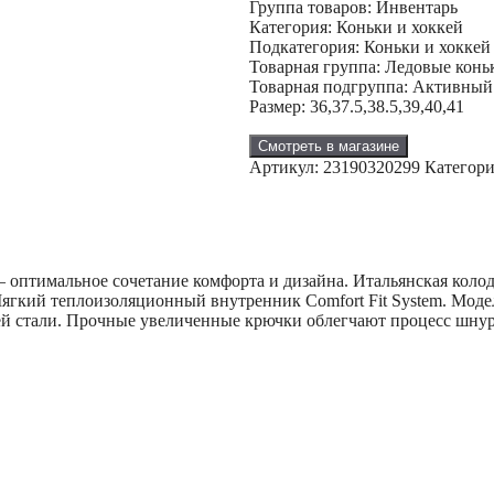
Группа товаров: Инвентарь
Категория: Коньки и хоккей
Подкатегория: Коньки и хоккей
Товарная группа: Ледовые конь
Товарная подгруппа: Активный
Размер: 36,37.5,38.5,39,40,41
Смотреть в магазине
Артикул:
23190320299
Категор
 оптимальное сочетание комфорта и дизайна. Итальянская колод
Мягкий теплоизоляционный внутренник Comfort Fit System. Моде
щей стали. Прочные увеличенные крючки облегчают процесс шну