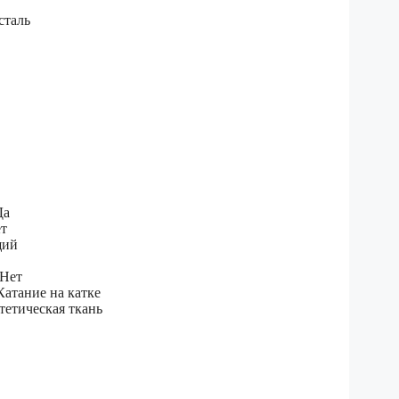
сталь
Да
т
щий
 Нет
Катание на катке
етическая ткань