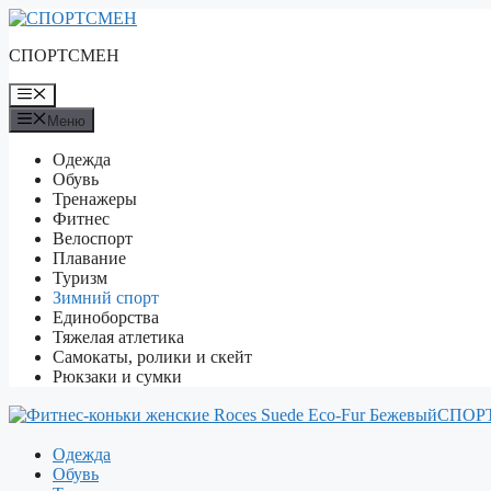
Перейти
к
СПОРТСМЕН
содержимому
Меню
Меню
Одежда
Обувь
Тренажеры
Фитнес
Велоспорт
Плавание
Туризм
Зимний спорт
Единоборства
Тяжелая атлетика
Самокаты, ролики и скейт
Рюкзаки и сумки
СПОР
Одежда
Обувь