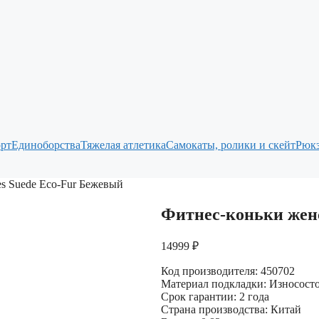
рт
Единоборства
Тяжелая атлетика
Самокаты, ролики и скейт
Рюкз
s Suede Eco-Fur Бежевый
Фитнес-коньки женс
14999
₽
Код производителя: 450702
Материал подкладки: Износост
Срок гарантии: 2 года
Страна производства: Китай