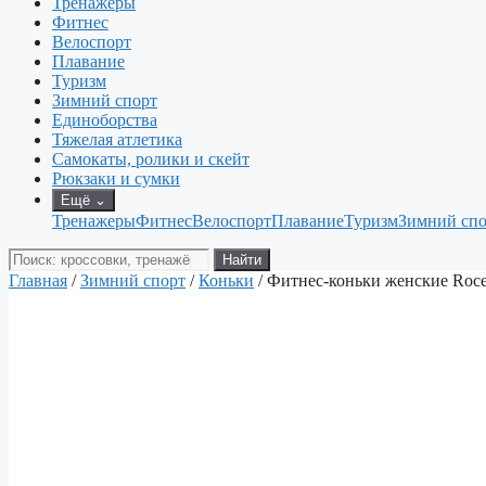
Тренажеры
Фитнес
Велоспорт
Плавание
Туризм
Зимний спорт
Единоборства
Тяжелая атлетика
Самокаты, ролики и скейт
Рюкзаки и сумки
Ещё
⌄
Тренажеры
Фитнес
Велоспорт
Плавание
Туризм
Зимний спо
Поиск
Найти
товаров
Главная
/
Зимний спорт
/
Коньки
/ Фитнес-коньки женские Roce