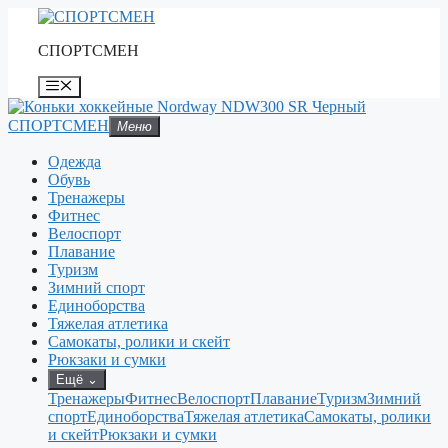
Перейти
к
СПОРТСМЕН
содержимому
Меню
СПОРТСМЕН
Меню
Одежда
Обувь
Тренажеры
Фитнес
Велоспорт
Плавание
Туризм
Зимний спорт
Единоборства
Тяжелая атлетика
Самокаты, ролики и скейт
Рюкзаки и сумки
Ещё
⌄
Тренажеры
Фитнес
Велоспорт
Плавание
Туризм
Зимний
спорт
Единоборства
Тяжелая атлетика
Самокаты, ролики
и скейт
Рюкзаки и сумки