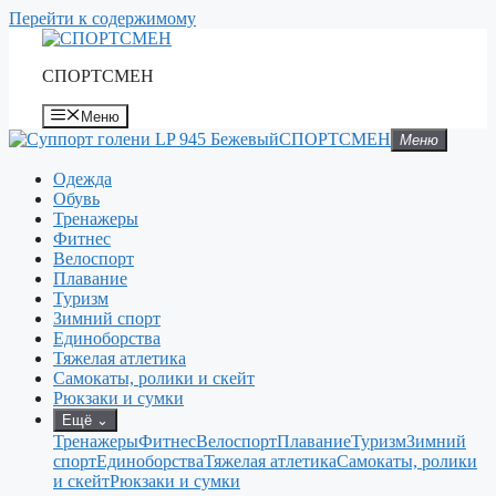
Перейти к содержимому
СПОРТСМЕН
Меню
СПОРТСМЕН
Меню
Одежда
Обувь
Тренажеры
Фитнес
Велоспорт
Плавание
Туризм
Зимний спорт
Единоборства
Тяжелая атлетика
Самокаты, ролики и скейт
Рюкзаки и сумки
Ещё
⌄
Тренажеры
Фитнес
Велоспорт
Плавание
Туризм
Зимний
спорт
Единоборства
Тяжелая атлетика
Самокаты, ролики
и скейт
Рюкзаки и сумки