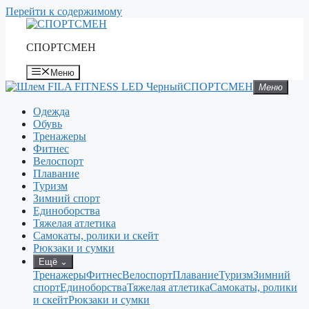
Перейти к содержимому
СПОРТСМЕН
Меню
СПОРТСМЕН
Меню
Одежда
Обувь
Тренажеры
Фитнес
Велоспорт
Плавание
Туризм
Зимний спорт
Единоборства
Тяжелая атлетика
Самокаты, ролики и скейт
Рюкзаки и сумки
Ещё
⌄
Тренажеры
Фитнес
Велоспорт
Плавание
Туризм
Зимний
спорт
Единоборства
Тяжелая атлетика
Самокаты, ролики
и скейт
Рюкзаки и сумки