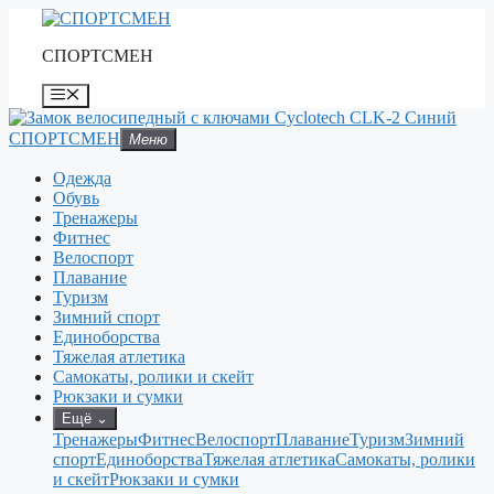
Перейти
к
СПОРТСМЕН
содержимому
Меню
СПОРТСМЕН
Меню
Одежда
Обувь
Тренажеры
Фитнес
Велоспорт
Плавание
Туризм
Зимний спорт
Единоборства
Тяжелая атлетика
Самокаты, ролики и скейт
Рюкзаки и сумки
Ещё
⌄
Тренажеры
Фитнес
Велоспорт
Плавание
Туризм
Зимний
спорт
Единоборства
Тяжелая атлетика
Самокаты, ролики
и скейт
Рюкзаки и сумки