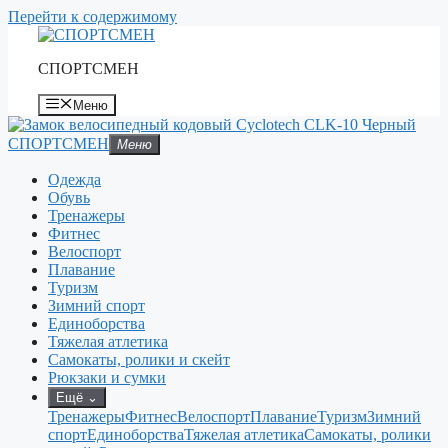
Перейти к содержимому
СПОРТСМЕН
Меню
СПОРТСМЕН
Меню
Одежда
Обувь
Тренажеры
Фитнес
Велоспорт
Плавание
Туризм
Зимний спорт
Единоборства
Тяжелая атлетика
Самокаты, ролики и скейт
Рюкзаки и сумки
Ещё
⌄
Тренажеры
Фитнес
Велоспорт
Плавание
Туризм
Зимний
спорт
Единоборства
Тяжелая атлетика
Самокаты, ролики