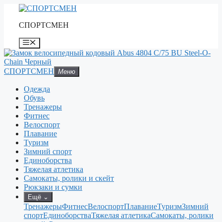
Перейти
к
СПОРТСМЕН
содержимому
Меню
СПОРТСМЕН
Меню
Одежда
Обувь
Тренажеры
Фитнес
Велоспорт
Плавание
Туризм
Зимний спорт
Единоборства
Тяжелая атлетика
Самокаты, ролики и скейт
Рюкзаки и сумки
Ещё
⌄
Тренажеры
Фитнес
Велоспорт
Плавание
Туризм
Зимний
спорт
Единоборства
Тяжелая атлетика
Самокаты, ролики