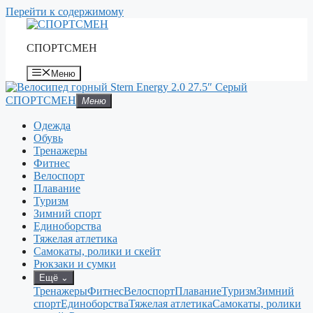
Перейти к содержимому
СПОРТСМЕН
Меню
СПОРТСМЕН
Меню
Одежда
Обувь
Тренажеры
Фитнес
Велоспорт
Плавание
Туризм
Зимний спорт
Единоборства
Тяжелая атлетика
Самокаты, ролики и скейт
Рюкзаки и сумки
Ещё
⌄
Тренажеры
Фитнес
Велоспорт
Плавание
Туризм
Зимний
спорт
Единоборства
Тяжелая атлетика
Самокаты, ролики