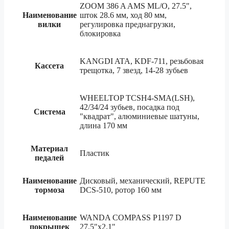
ZOOM 386 A AMS ML/O, 27.5",
Наименование
шток 28.6 мм, ход 80 мм,
вилки
регулировка преднагрузки,
блокировка
KANGDI ATA, KDF-711, резьбовая
Кассета
трещотка, 7 звезд, 14-28 зубьев
WHEELTOP TCSH4-SMA(LSH),
42/34/24 зубьев, посадка под
Система
"квадрат", алюминиевые шатуны,
длина 170 мм
Материал
Пластик
педалей
Наименование
Дисковый, механический, REPUTE
тормоза
DCS-510, ротор 160 мм
Наименование
WANDA COMPASS P1197 D
покрышек
27.5"x2.1"