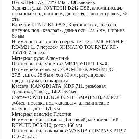
Цепь: KMC Z7, 1/2″x3/32″, 108 звеньев
Задняя втулка: JOYTECH D242 DSE, алюминиевая,
насыпные подшипники, дисковая, с эксцентриком, 36
отв
Каретка: KENLI KL-08 A, Картриджная, посадка
шатунов под «квадрат», длина оси 122.5 мм, ширина
68 мм
Наименование заднего переключателя: MICROSHIFT
RD-M21 L, 7 передач/ SHIMANO TOURNEY RD-
TY200, 7 передач
Материал руля: Алюминий
Наименование манеток: MICROSHIFT TS-38
Наименование вилки: ZOOM 386 A AMS ML/O,
27.5″, шток 28.6 мм, ход 80 мм, регулировка
преднагрузки, блокировка
Кассета: KANGDI ATA, KDF-711, резьбовая
трещотка, 7 звезд, 14-28 зубьев
Система: WHEELTOP TCSH4-SMA(LSH), 42/34/24
зубьев, посадка под «квадрат», алюминиевые
шатуны, длина 170 мм
Материал педалей: Пластик
Наименование тормоза: Дисковый, механический,
REPUTE DCS-510, ротор 160 мм
Наименование покрышек: WANDA COMPASS P1197
D 27.5″x2.1″