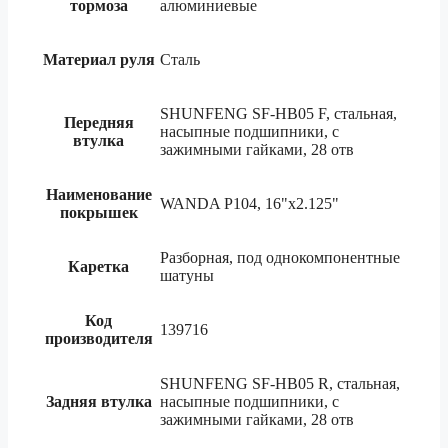
тормоза
алюминиевые
Материал руля
Сталь
SHUNFENG SF-HB05 F, cтальная,
Передняя
насыпные подшипники, с
втулка
зажимными гайками, 28 отв
Наименование
WANDA P104, 16"x2.125"
покрышек
Разборная, под однокомпонентные
Каретка
шатуны
Код
139716
производителя
SHUNFENG SF-HB05 R, cтальная,
Задняя втулка
насыпные подшипники, с
зажимными гайками, 28 отв