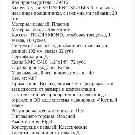
Код производителя: 139716
Задняя втулка: SHUNFENG SF-HB05 R, cтальная,
насыпные подшипники, с зажимными гайками, 28
отв
Материал педалей: Пластик
Материал обода: Алюминий
Кассета: TRI-DIAMOND, резьбовая трещотка, 1
звезда, 16 зубьев
Система: Стальные однокомпонентные шатуны
длиной 102 мм, звезда 32 зуба
Сертификация: Да
Цепь: KMC C410, 1/2″х1/8″, 72 зуба
Страна производства: Китай
Максимальный вес пользователя, кг: 40
Вес, кг: 9.87
Примечание: Вес изделия может варьироваться в
зависимости от размера и комплектации,
фактический вес приобретенного велосипеда
отражен в QR коде системы маркировки «Честный
знак»
Регулировка жесткости вилки: Нет
Тип заднего тормоза: Ободной
Амортизация: Rigid
Конструкция педалей: Классические
Гарантия подлинности товара: Да