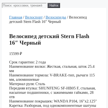
Поиск
Найти
товаров
Главная
/
Велоспорт
/
Велосипеды
/ Велосипед
детский Stern Flash 16″ Черный
Велосипед детский Stern Flash
16″ Черный
15599
₽
Срок гарантии: 2 года
Наименование вилки: Жесткая, стальная, шток 25.4
мм
Наименование тормоза: V-BRAKE-тип, рычаги 115
мм, алюминиевые
Материал руля: Сталь
Передняя втулка: SHUNFENG SF-HB05 F, cтальная,
насыпные подшипники, с зажимными гайками, 28
отв
Наименование покрышек: WANDA P104, 16″x2.125″
Каретка: Разборная, под однокомпонентные шатуны