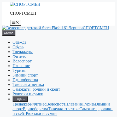
Перейти
к
СПОРТСМЕН
содержимому
Меню
СПОРТСМЕН
Меню
Одежда
Обувь
Тренажеры
Фитнес
Велоспорт
Плавание
Туризм
Зимний спорт
Единоборства
Тяжелая атлетика
Самокаты, ролики и скейт
Рюкзаки и сумки
Ещё
⌄
Тренажеры
Фитнес
Велоспорт
Плавание
Туризм
Зимний
спорт
Единоборства
Тяжелая атлетика
Самокаты, ролики
и скейт
Рюкзаки и сумки