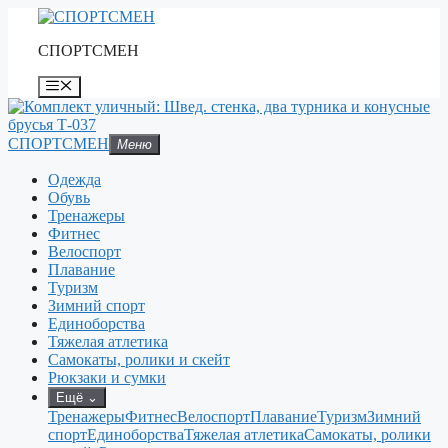
Перейти
к
СПОРТСМЕН
содержимому
Меню
СПОРТСМЕН
Меню
Одежда
Обувь
Тренажеры
Фитнес
Велоспорт
Плавание
Туризм
Зимний спорт
Единоборства
Тяжелая атлетика
Самокаты, ролики и скейт
Рюкзаки и сумки
Ещё
⌄
Тренажеры
Фитнес
Велоспорт
Плавание
Туризм
Зимний
спорт
Единоборства
Тяжелая атлетика
Самокаты, ролики