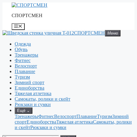
Перейти
к
СПОРТСМЕН
содержимому
Меню
СПОРТСМЕН
Меню
Одежда
Обувь
Тренажеры
Фитнес
Велоспорт
Плавание
Туризм
Зимний спорт
Единоборства
Тяжелая атлетика
Самокаты, ролики и скейт
Рюкзаки и сумки
Ещё
⌄
Тренажеры
Фитнес
Велоспорт
Плавание
Туризм
Зимний
спорт
Единоборства
Тяжелая атлетика
Самокаты, ролики
и скейт
Рюкзаки и сумки