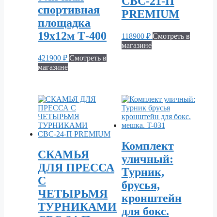
СВС-21-П
спортивная
PREMIUM
площадка
19х12м Т-400
118900
₽
Смотреть в
магазине
421900
₽
Смотреть в
магазине
Комплект
СКАМЬЯ
уличный:
ДЛЯ ПРЕССА
Турник,
С
брусья,
ЧЕТЫРЬМЯ
кронштейн
ТУРНИКАМИ
для бокс.