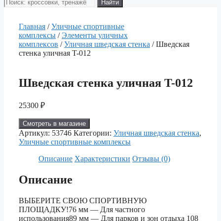
Поиск
Найти
товаров
Главная
/
Уличные спортивные
комплексы
/
Элементы уличных
комплексов
/
Уличная шведская стенка
/ Шведская
стенка уличная T-012
Шведская стенка уличная T-012
25300
₽
Смотреть в магазине
Артикул:
53746
Категории:
Уличная шведская стенка
,
Уличные спортивные комплексы
Описание
Характеристики
Отзывы (0)
Описание
ВЫБЕРИТЕ СВОЮ СПОРТИВНУЮ
ПЛОЩАДКУ!76 мм — Для частного
использования89 мм — Для парков и зон отдыха 108