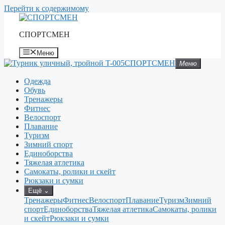
Перейти к содержимому
СПОРТСМЕН
Меню
СПОРТСМЕН
Меню
Одежда
Обувь
Тренажеры
Фитнес
Велоспорт
Плавание
Туризм
Зимний спорт
Единоборства
Тяжелая атлетика
Самокаты, ролики и скейт
Рюкзаки и сумки
Ещё
⌄
Тренажеры
Фитнес
Велоспорт
Плавание
Туризм
Зимний
спорт
Единоборства
Тяжелая атлетика
Самокаты, ролики
и скейт
Рюкзаки и сумки