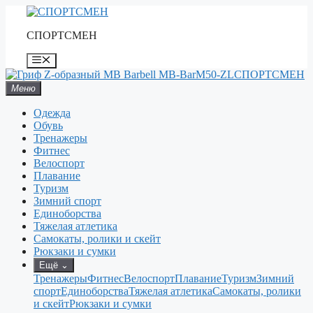
Перейти
к
СПОРТСМЕН
содержимому
Меню
СПОРТСМЕН
Меню
Одежда
Обувь
Тренажеры
Фитнес
Велоспорт
Плавание
Туризм
Зимний спорт
Единоборства
Тяжелая атлетика
Самокаты, ролики и скейт
Рюкзаки и сумки
Ещё
⌄
Тренажеры
Фитнес
Велоспорт
Плавание
Туризм
Зимний
спорт
Единоборства
Тяжелая атлетика
Самокаты, ролики
и скейт
Рюкзаки и сумки