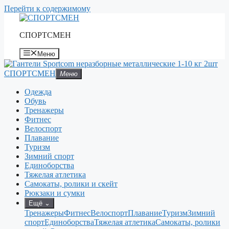
Перейти к содержимому
СПОРТСМЕН
Меню
СПОРТСМЕН
Меню
Одежда
Обувь
Тренажеры
Фитнес
Велоспорт
Плавание
Туризм
Зимний спорт
Единоборства
Тяжелая атлетика
Самокаты, ролики и скейт
Рюкзаки и сумки
Ещё
⌄
Тренажеры
Фитнес
Велоспорт
Плавание
Туризм
Зимний
спорт
Единоборства
Тяжелая атлетика
Самокаты, ролики