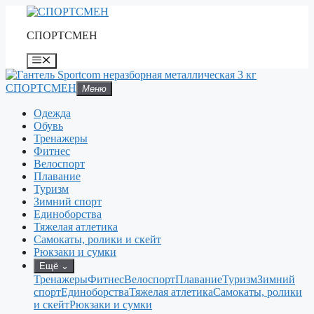
Перейти
к
СПОРТСМЕН
содержимому
Меню
СПОРТСМЕН
Меню
Одежда
Обувь
Тренажеры
Фитнес
Велоспорт
Плавание
Туризм
Зимний спорт
Единоборства
Тяжелая атлетика
Самокаты, ролики и скейт
Рюкзаки и сумки
Ещё
⌄
Тренажеры
Фитнес
Велоспорт
Плавание
Туризм
Зимний
спорт
Единоборства
Тяжелая атлетика
Самокаты, ролики
и скейт
Рюкзаки и сумки