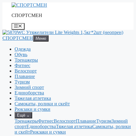
Перейти
к
СПОРТСМЕН
содержимому
Меню
СПОРТСМЕН
Меню
Одежда
Обувь
Тренажеры
Фитнес
Велоспорт
Плавание
Туризм
Зимний спорт
Единоборства
Тяжелая атлетика
Самокаты, ролики и скейт
Рюкзаки и сумки
Ещё
⌄
Тренажеры
Фитнес
Велоспорт
Плавание
Туризм
Зимний
спорт
Единоборства
Тяжелая атлетика
Самокаты, ролики
и скейт
Рюкзаки и сумки