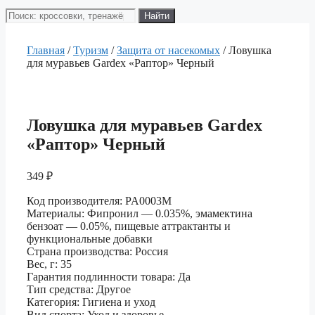
Поиск
Найти
товаров
Главная
/
Туризм
/
Защита от насекомых
/ Ловушка
для муравьев Gardex «Раптор» Черный
Ловушка для муравьев Gardex
«Раптор» Черный
349
₽
Код производителя: PA0003M
Материалы: Фипронил — 0.035%, эмамектина
бензоат — 0.05%, пищевые аттрактанты и
функциональные добавки
Страна производства: Россия
Вес, г: 35
Гарантия подлинности товара: Да
Тип средства: Другое
Категория: Гигиена и уход
Вид спорта: Уход и здоровье