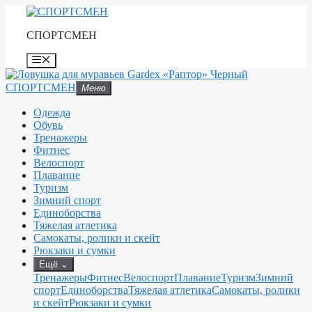
Перейти
к
СПОРТСМЕН
содержимому
Меню
СПОРТСМЕН
Меню
Одежда
Обувь
Тренажеры
Фитнес
Велоспорт
Плавание
Туризм
Зимний спорт
Единоборства
Тяжелая атлетика
Самокаты, ролики и скейт
Рюкзаки и сумки
Ещё
⌄
Тренажеры
Фитнес
Велоспорт
Плавание
Туризм
Зимний
спорт
Единоборства
Тяжелая атлетика
Самокаты, ролики
и скейт
Рюкзаки и сумки