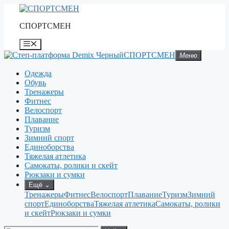
Перейти
к
СПОРТСМЕН
содержимому
Меню
СПОРТСМЕН
Меню
Одежда
Обувь
Тренажеры
Фитнес
Велоспорт
Плавание
Туризм
Зимний спорт
Единоборства
Тяжелая атлетика
Самокаты, ролики и скейт
Рюкзаки и сумки
Ещё
⌄
Тренажеры
Фитнес
Велоспорт
Плавание
Туризм
Зимний
спорт
Единоборства
Тяжелая атлетика
Самокаты, ролики
и скейт
Рюкзаки и сумки