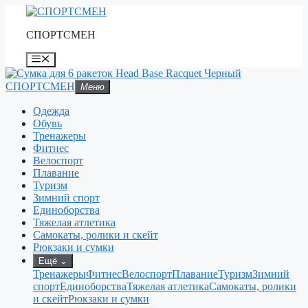
Перейти
к
СПОРТСМЕН
содержимому
Меню
СПОРТСМЕН
Меню
Одежда
Обувь
Тренажеры
Фитнес
Велоспорт
Плавание
Туризм
Зимний спорт
Единоборства
Тяжелая атлетика
Самокаты, ролики и скейт
Рюкзаки и сумки
Ещё
⌄
Тренажеры
Фитнес
Велоспорт
Плавание
Туризм
Зимний
спорт
Единоборства
Тяжелая атлетика
Самокаты, ролики
и скейт
Рюкзаки и сумки