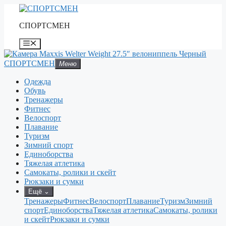
Перейти
к
СПОРТСМЕН
содержимому
Меню
СПОРТСМЕН
Меню
Одежда
Обувь
Тренажеры
Фитнес
Велоспорт
Плавание
Туризм
Зимний спорт
Единоборства
Тяжелая атлетика
Самокаты, ролики и скейт
Рюкзаки и сумки
Ещё
⌄
Тренажеры
Фитнес
Велоспорт
Плавание
Туризм
Зимний
спорт
Единоборства
Тяжелая атлетика
Самокаты, ролики
и скейт
Рюкзаки и сумки