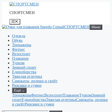
Перейти
к
СПОРТСМЕН
содержимому
Меню
СПОРТСМЕН
Меню
Одежда
Обувь
Тренажеры
Фитнес
Велоспорт
Плавание
Туризм
Зимний спорт
Единоборства
Тяжелая атлетика
Самокаты, ролики и скейт
Рюкзаки и сумки
Ещё
⌄
Тренажеры
Фитнес
Велоспорт
Плавание
Туризм
Зимний
спорт
Единоборства
Тяжелая атлетика
Самокаты, ролики
и скейт
Рюкзаки и сумки