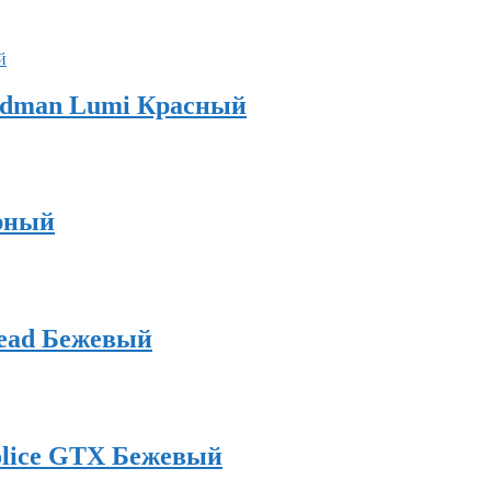
rdman Lumi Красный
рный
read Бежевый
olice GTX Бежевый