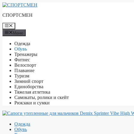
Перейти
к
СПОРТСМЕН
содержимому
Меню
Меню
Одежда
Обувь
Тренажеры
Фитнес
Велоспорт
Плавание
Туризм
Зимний спорт
Единоборства
Тяжелая атлетика
Самокаты, ролики и скейт
Рюкзаки и сумки
Одежда
Обувь