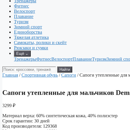
Тренажеры
Фитнес
Велоспорт
Плавание
Туризм
Зимний спорт
Единоборства
Тяжелая атлетика
Самокаты, ролики и скейт
Рюкзаки и сумки
Ещё
⌄
Тренажеры
Фитнес
Велоспорт
Плавание
Туризм
Зимний спо
Поиск
Найти
товаров
Главная
/
Спортивная обувь
/
Сапоги
/ Сапоги утепленные для 
Сапоги утепленные для мальчиков Demi
3299
₽
Материал верха: 60% cинтетическая кожа, 40% полиэстер
Срок гарантии: 30 дней
Код производителя: 129368