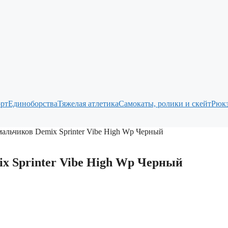
рт
Единоборства
Тяжелая атлетика
Самокаты, ролики и скейт
Рюкз
мальчиков Demix Sprinter Vibe High Wp Черный
x Sprinter Vibe High Wp Черный