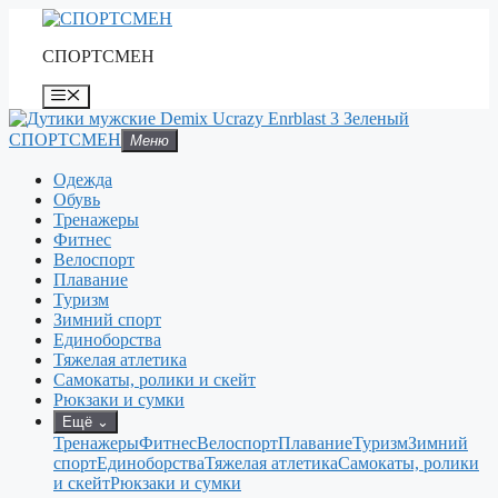
Перейти
к
СПОРТСМЕН
содержимому
Меню
СПОРТСМЕН
Меню
Одежда
Обувь
Тренажеры
Фитнес
Велоспорт
Плавание
Туризм
Зимний спорт
Единоборства
Тяжелая атлетика
Самокаты, ролики и скейт
Рюкзаки и сумки
Ещё
⌄
Тренажеры
Фитнес
Велоспорт
Плавание
Туризм
Зимний
спорт
Единоборства
Тяжелая атлетика
Самокаты, ролики
и скейт
Рюкзаки и сумки