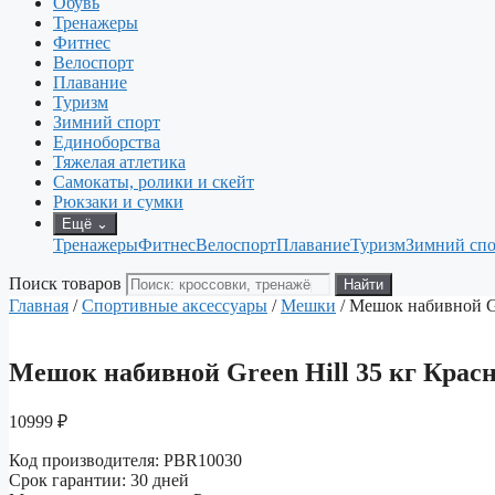
Обувь
Тренажеры
Фитнес
Велоспорт
Плавание
Туризм
Зимний спорт
Единоборства
Тяжелая атлетика
Самокаты, ролики и скейт
Рюкзаки и сумки
Ещё
⌄
Тренажеры
Фитнес
Велоспорт
Плавание
Туризм
Зимний спо
Поиск товаров
Найти
Главная
/
Спортивные аксессуары
/
Мешки
/ Мешок набивной Gr
Мешок набивной Green Hill 35 кг Крас
10999
₽
Код производителя: PBR10030
Срок гарантии: 30 дней