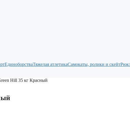
рт
Единоборства
Тяжелая атлетика
Самокаты, ролики и скейт
Рюкз
een Hill 35 кг Красный
ный