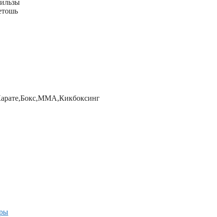
гильзы
етошь
,Карате,Бокс,MMA,Кикбоксинг
ары