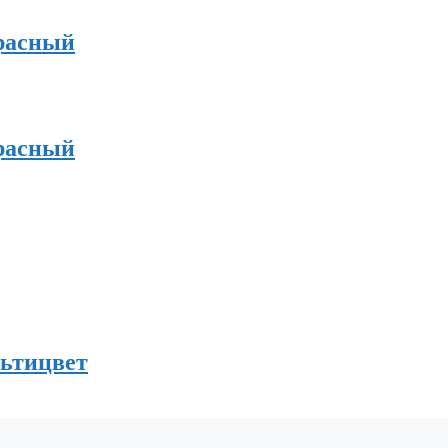
Красный
Красный
ьтицвет