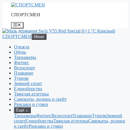
Перейти
к
СПОРТСМЕН
содержимому
Меню
СПОРТСМЕН
Меню
Одежда
Обувь
Тренажеры
Фитнес
Велоспорт
Плавание
Туризм
Зимний спорт
Единоборства
Тяжелая атлетика
Самокаты, ролики и скейт
Рюкзаки и сумки
Ещё
⌄
Тренажеры
Фитнес
Велоспорт
Плавание
Туризм
Зимний
спорт
Единоборства
Тяжелая атлетика
Самокаты, ролики
и скейт
Рюкзаки и сумки