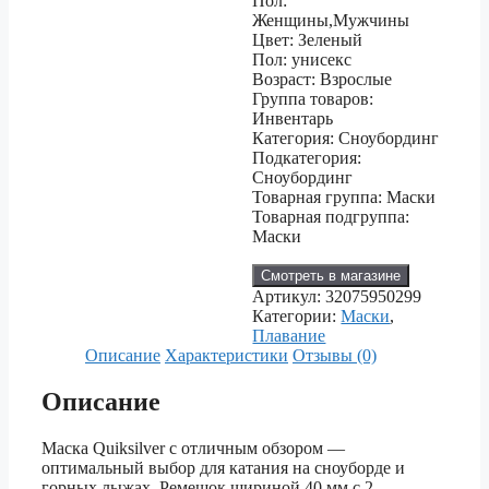
Пол:
Женщины,Мужчины
Цвет: Зеленый
Пол: унисекс
Возраст: Взрослые
Группа товаров:
Инвентарь
Категория: Сноубординг
Подкатегория:
Сноубординг
Товарная группа: Маски
Товарная подгруппа:
Маски
Смотреть в магазине
Артикул:
32075950299
Категории:
Маски
,
Плавание
Описание
Характеристики
Отзывы (0)
Описание
Маска Quiksilver с отличным обзором —
оптимальный выбор для катания на сноуборде и
горных лыжах. Ремешок шириной 40 мм с 2