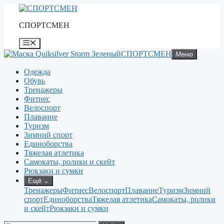
Перейти
к
СПОРТСМЕН
содержимому
Меню
СПОРТСМЕН
Меню
Одежда
Обувь
Тренажеры
Фитнес
Велоспорт
Плавание
Туризм
Зимний спорт
Единоборства
Тяжелая атлетика
Самокаты, ролики и скейт
Рюкзаки и сумки
Ещё
⌄
Тренажеры
Фитнес
Велоспорт
Плавание
Туризм
Зимний
спорт
Единоборства
Тяжелая атлетика
Самокаты, ролики
и скейт
Рюкзаки и сумки