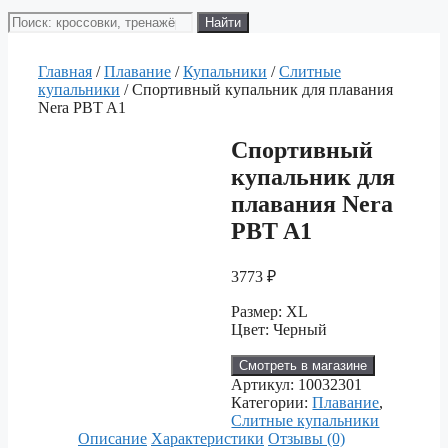
Поиск
Найти
товаров
Главная
/
Плавание
/
Купальники
/
Слитные
купальники
/ Спортивный купальник для плавания
Nera PBT A1
Спортивный
купальник для
плавания Nera
PBT A1
3773
₽
Размер: XL
Цвет: Черный
Смотреть в магазине
Артикул:
10032301
Категории:
Плавание
,
Слитные купальники
Описание
Характеристики
Отзывы (0)