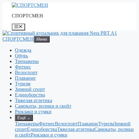
Перейти
к
СПОРТСМЕН
содержимому
Меню
СПОРТСМЕН
Меню
Одежда
Обувь
Тренажеры
Фитнес
Велоспорт
Плавание
Туризм
Зимний спорт
Единоборства
Тяжелая атлетика
Самокаты, ролики и скейт
Рюкзаки и сумки
Ещё
⌄
Тренажеры
Фитнес
Велоспорт
Плавание
Туризм
Зимний
спорт
Единоборства
Тяжелая атлетика
Самокаты, ролики
и скейт
Рюкзаки и сумки